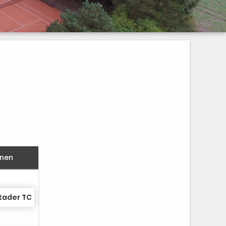
nnen
tader TC