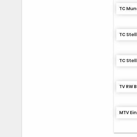
TC Mun
TC Stel
TC Stel
TV RW B
MTV Ein