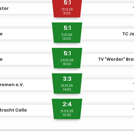
5:1
ster
13.12.25
11:00
5:1
le
TC J
11.01.26
13:00
5:1
le
TV "Werder" Bre
24.01.26
15:00
3:3
remen e.V.
31.01.26
14:30
2:4
tracht Celle
21.02.26
10:30