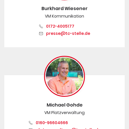
Burkhard Wiesener
VM Kommunikation
0172-4005177
presse@tc-stelle.de
Michael Gohde
VM Platzverwaltung
0160-96604666