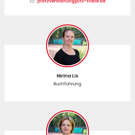
platzverwaltung@tc-stelle.de
Nirina Lis
Buchführung