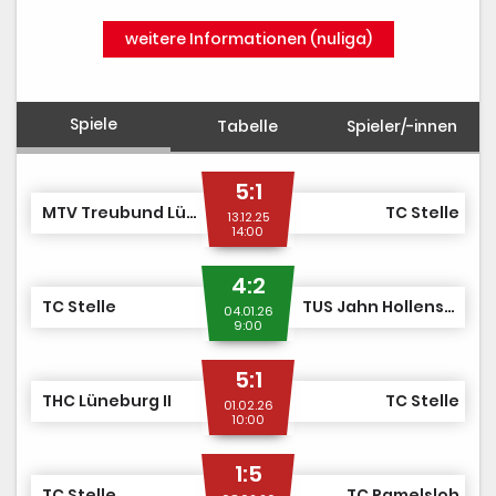
weitere Informationen (nuliga)
Spiele
Tabelle
Spieler/-innen
5:1
MTV Treubund Lüneburg II
TC Stelle
13.12.25
14:00
4:2
TC Stelle
TUS Jahn Hollenstedt-Wenzendorf II
04.01.26
9:00
5:1
THC Lüneburg II
TC Stelle
01.02.26
10:00
1:5
TC Stelle
TC Ramelsloh