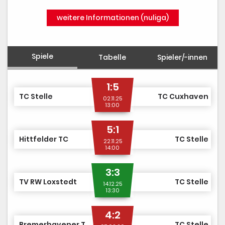
weitere Informationen (nuliga)
Spiele
Tabelle
Spieler/-innen
1:5
TC Stelle
TC Cuxhaven
02.11.25
13:00
5:1
Hittfelder TC
TC Stelle
22.11.25
14:00
3:3
TV RW Loxstedt
TC Stelle
14.12.25
13:30
4:2
Bremerhavener TV v. 1905
TC Stelle