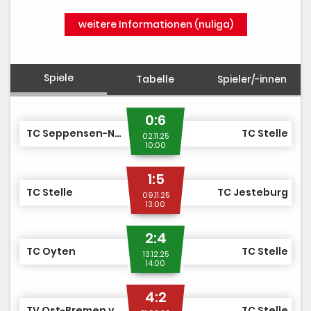
weitere Informationen (nuliga)
Spiele
Tabelle
Spieler/-innen
0:6
TC Seppensen-Nordheide
TC Stelle
02.11.25
10:00
1:5
TC Stelle
TC Jesteburg
09.11.25
13:00
2:4
TC Oyten
TC Stelle
13.12.25
14:00
4:2
TV Ost-Bremen v. 1956 e.V.
TC Stelle