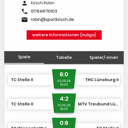
person
Kirsch Robin
phone
017648710103
email
robin@sportkirsch.de
weitere Informationen (nuliga)
Spiele
Tabelle
Spieler/-innen
6:0
TC Stelle II
THC Lüneburg II
03.05.26
15:00
4:2
TC Stelle II
MTV Treubund Lüneburg
13.06.26
15:00
0:6