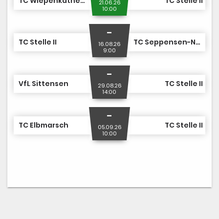
TC Wiepenkathen II
TC Stelle II
21.06.26
10:00
-
TC Stelle II
TC Seppensen-Nordheide
16.08.26
9:00
-
VfL Sittensen
TC Stelle II
29.08.26
14:00
-
TC Elbmarsch
TC Stelle II
05.09.26
10:00