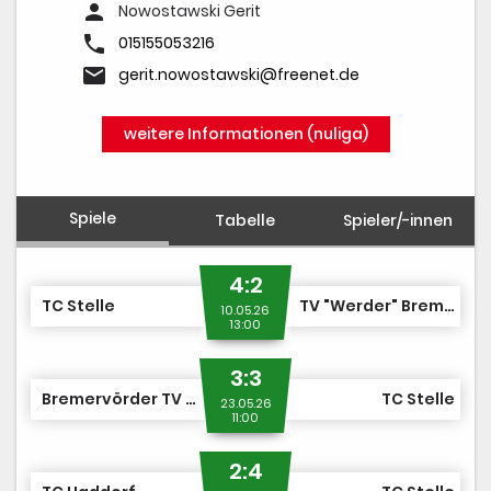
person
Nowostawski Gerit
phone
015155053216
email
gerit.nowostawski@freenet.de
weitere Informationen (nuliga)
Spiele
Tabelle
Spieler/-innen
4:2
TC Stelle
TV "Werder" Bremen e.V.
10.05.26
13:00
3:3
Bremervörder TV GW
TC Stelle
23.05.26
11:00
2:4