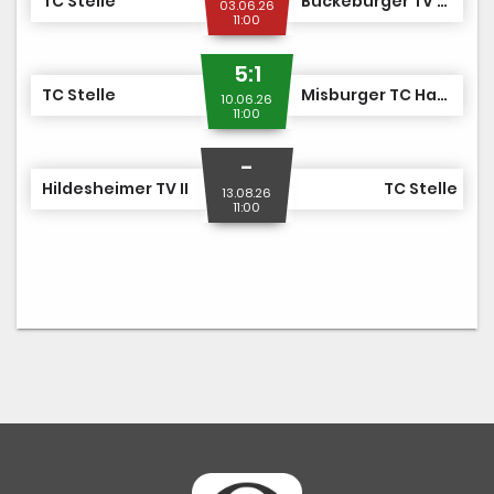
TC Stelle
Bückeburger TV WRB
03.06.26
11:00
5:1
TC Stelle
Misburger TC Hannover II
10.06.26
11:00
-
Hildesheimer TV II
TC Stelle
13.08.26
11:00