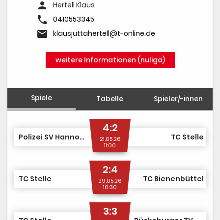
person
Hertell Klaus
phone
0410553345
email
klausjuttahertell@t-online.de
weitere Informationen (nuliga)
Spiele
Tabelle
Spieler/-innen
4:2
Polizei SV Hannover
TC Stelle
21.05.26
11:00
2:4
TC Stelle
TC Bienenbüttel
29.05.26
10:30
3:3