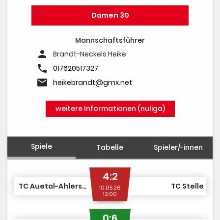
Damen 30
Mannschaftsführer
person
Brandt-Neckels Heike
phone
017620517327
email
heikebrandt@gmx.net
weitere Informationen (nuliga)
Spiele
Tabelle
Spieler/-innen
4:2
TC Auetal-Ahlerstedt
TC Stelle
10.05.26
12:00
0:6