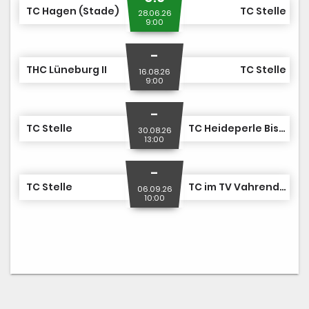
TC Hagen (Stade)
TC Stelle
28.06.26
9:00
-
THC Lüneburg II
TC Stelle
16.08.26
9:00
-
TC Stelle
TC Heideperle Bispingen
30.08.26
13:00
-
TC Stelle
TC im TV Vahrendorf
06.09.26
10:00