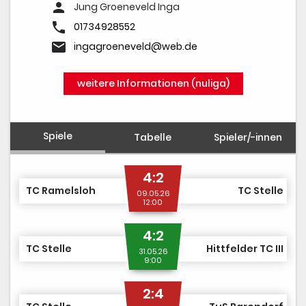
person
Jung Groeneveld Inga
phone
01734928552
email
ingagroeneveld@web.de
weitere Informationen (nuliga)
Spiele
Tabelle
Spieler/-innen
4:2
TC Ramelsloh
TC Stelle
09.05.26
12:00
4:2
TC Stelle
Hittfelder TC III
31.05.26
9:00
2:4