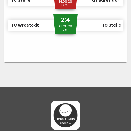
TC Stelle
TuS Barendorf
14.06.26
13:00
2:4
TC Wrestedt
TC Stelle
01.08.26
12:30