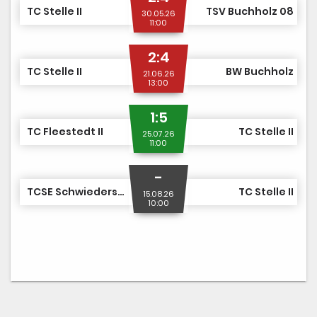
TC Stelle II
TSV Buchholz 08
30.05.26
11:00
2:4
TC Stelle II
BW Buchholz
21.06.26
13:00
1:5
TC Fleestedt II
TC Stelle II
25.07.26
11:00
-
TCSE Schwiederstorf
TC Stelle II
15.08.26
10:00