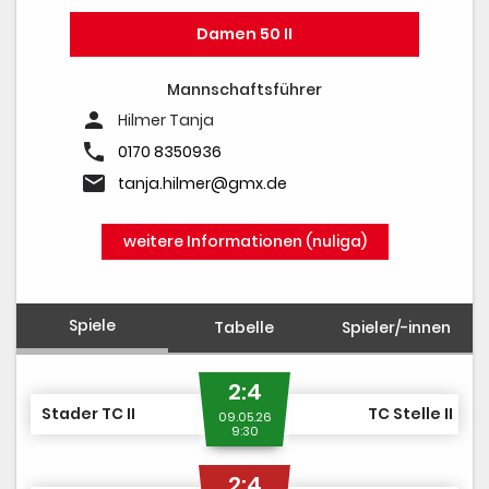
Damen 50 II
Mannschaftsführer
person
Hilmer Tanja
phone
0170 8350936
email
tanja.hilmer@gmx.de
weitere Informationen (nuliga)
Spiele
Tabelle
Spieler/-innen
2:4
Stader TC II
TC Stelle II
09.05.26
9:30
2:4